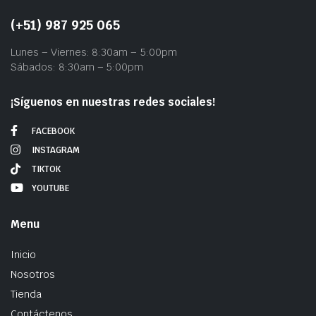
(+51) 987 925 065
Lunes – Viernes: 8:30am – 5:00pm
Sábados: 8:30am – 5:00pm
¡Síguenos en nuestras redes sociales!
0.
FACEBOOK
INSTAGRAM
TIKTOK
YOUTUBE
Menu
Inicio
Nosotros
Tienda
Contáctenos