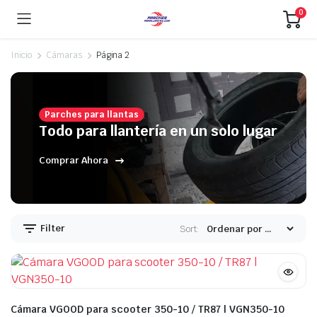
0
Inicio
Cámaras
Página 2
Parches para llantas
ecio
ecio
Todo para llantería en un solo lugar
nimo
ximo
Comprar Ahora
Filter
Sort:
Cámara VGOOD para scooter 350-10 / TR87 | VGN350-10