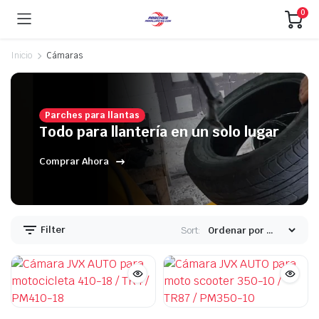
0
Inicio
Cámaras
Parches para llantas
ecio
ecio
Todo para llantería en un solo lugar
nimo
ximo
Comprar Ahora
Filter
Sort: