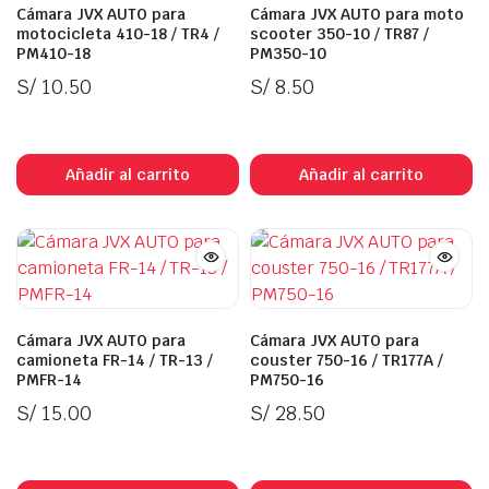
Cámara JVX AUTO para
Cámara JVX AUTO para moto
motocicleta 410-18 / TR4 /
scooter 350-10 / TR87 /
PM410-18
PM350-10
S/
10.50
S/
8.50
In Stock
In Stock
Añadir al carrito
Añadir al carrito
Cámara JVX AUTO para
Cámara JVX AUTO para
camioneta FR-14 / TR-13 /
couster 750-16 / TR177A /
PMFR-14
PM750-16
S/
15.00
S/
28.50
In Stock
In Stock