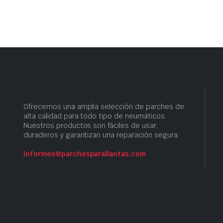
original
actual
era:
es:
S/ 72.00.
S/ 64.80.
Ofrecemos una amplia selección de parches de
alta calidad para todo tipo de neumáticos.
Nuestros productos son fáciles de usar,
duraderos y garantizan una reparación segura.
informes@parchesparallantas.com