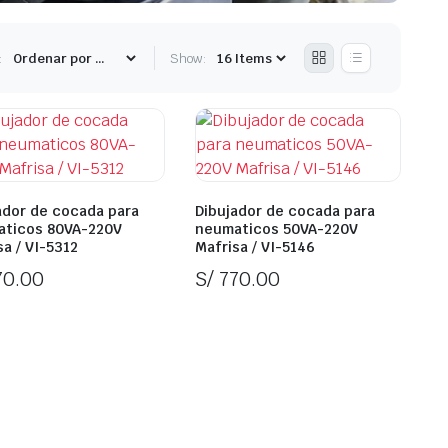
Multiplicador de fuerza
Tanque de Inflado
:
Show:
Camilla para taller
ador de cocada para
Dibujador de cocada para
ticos 80VA-220V
neumaticos 50VA-220V
sa / VI-5312
Mafrisa / VI-5146
0.00
S/
770.00
Stock
In Stock