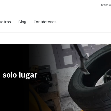
Atenció
sotros
Blog
Contáctenos
Cámaras
Para Cámar
Llantas
Para Sin C
Aros
 solo lugar
Selladores
Pasta de montaje
ina