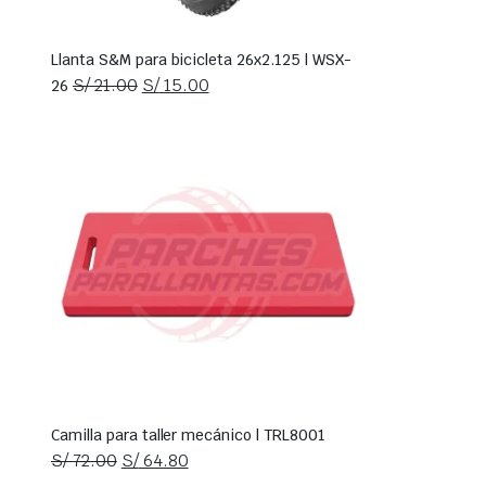
Llanta S&M para bicicleta 26x2.125 | WSX-
El
El
S/
21.00
S/
15.00
26
precio
precio
original
actual
era:
es:
S/ 21.00.
S/ 15.00.
Camilla para taller mecánico | TRL8001
El
El
S/
72.00
S/
64.80
precio
precio