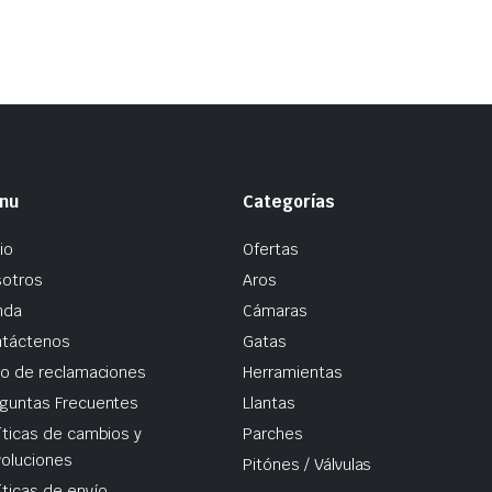
nu
Categorías
io
Ofertas
otros
Aros
nda
Cámaras
táctenos
Gatas
ro de reclamaciones
Herramientas
guntas Frecuentes
Llantas
íticas de cambios y
Parches
oluciones
Pitónes / Válvulas
íticas de envío