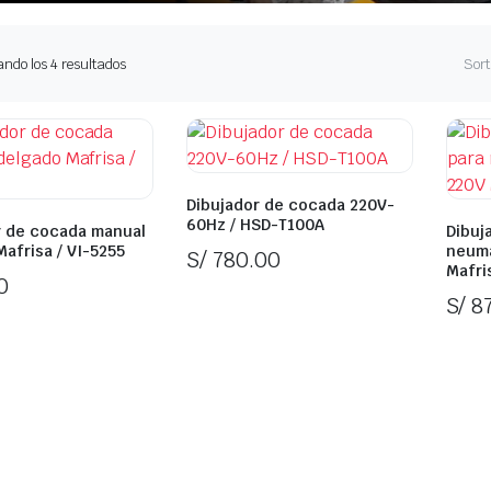
ante
Ordenado
ndo los 4 resultados
Sort
por
los
últimos
Dibujador de cocada 220V-
60Hz / HSD-T100A
r de cocada manual
Dibuj
afrisa / VI-5255
neuma
S/
780.00
Mafri
0
In Stock
S/
87
k
In 