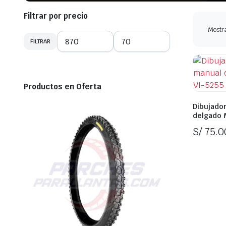
Cemento vulcaniz
Filtrar por precio
Mostra
FILTRAR
Precio
Precio
mínimo
máximo
Productos en Oferta
Dibujado
delgado M
S/
75.0
In Stoc