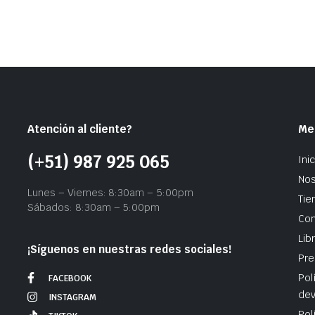
Atención al cliente?
Me
(+51) 987 925 065
Inic
Nos
Lunes – Viernes: 8:30am – 5:00pm
Tie
Sábados: 8:30am – 5:00pm
Con
Lib
¡Síguenos en nuestras redes sociales!
Pre
Pol
FACEBOOK
dev
INSTAGRAM
Pol