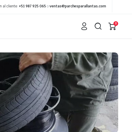
n al cliente
:
+51 987 925 065
o
ventas@parchesparallantas.com
0
a
Gatas
ámara
Soporte / Caballete
Desenllantadora
Destalonadora
Dibujador de cocada
Vulcanizadora
Pistolas de Impacto
Palancas