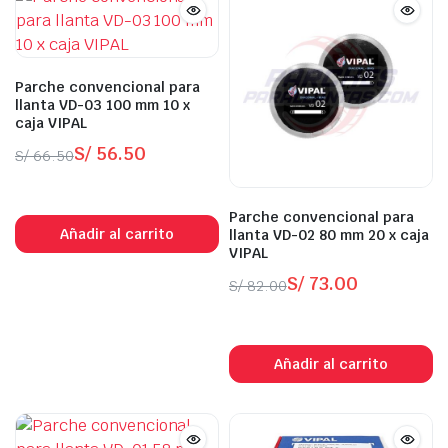
Parche convencional para
llanta VD-03 100 mm 10 x
caja VIPAL
S/
56.50
S/
66.50
El
El
In Stock
precio
precio
Parche convencional para
original
actual
Añadir al carrito
llanta VD-02 80 mm 20 x caja
era:
es:
VIPAL
S/ 66.50.
S/ 56.50.
S/
73.00
S/
82.00
El
El
In Stock
precio
precio
original
actual
Añadir al carrito
era:
es:
S/ 82.00.
S/ 73.00.