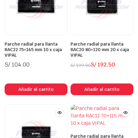
Parche radial para llanta
Parche radial para llanta
RAC22 75×165 mm 10 x caja
RAC20 80×120 mm 20 x caja
VIPAL
VIPAL
S/
104.00
S/
192.50
S/
199.00
El
El
In Stock
In Stock
precio
precio
original
actual
Añadir al carrito
Añadir al carrito
era:
es:
S/ 199.00.
S/ 192.50.
Parche radial para llanta