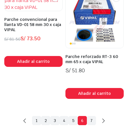
Parche convencional para
llanta VD-01 58 mm 30 x caja
VIPAL
S/
73.50
S/
81.50
El
El
In Stock
precio
precio
Parche reforzado RT-3 60
original
actual
Añadir al carrito
mm 65 x caja VIPAL
era:
es:
S/
51.80
S/ 81.50.
S/ 73.50.
In Stock
Añadir al carrito
1
2
3
4
5
6
7