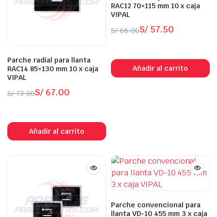
RAC12 70×115 mm 10 x caja
VIPAL
S/
57.50
S/
66.00
El
El
In Stock
precio
precio
Parche radial para llanta
original
actual
Añadir al carrito
RAC14 85×130 mm 10 x caja
era:
es:
VIPAL
S/ 66.00.
S/ 57.50.
0.
S/
67.00
S/
73.00
El
El
In Stock
precio
precio
original
actual
Añadir al carrito
era:
es:
S/ 73.00.
S/ 67.00.
Parche convencional para
llanta VD-10 455 mm 3 x caja