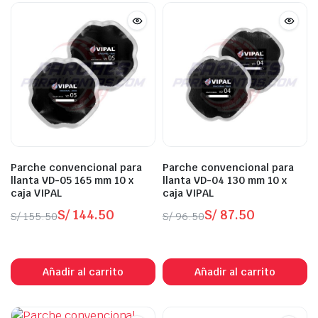
Parche convencional para
Parche convencional para
llanta VD-05 165 mm 10 x
llanta VD-04 130 mm 10 x
caja VIPAL
caja VIPAL
S/
144.50
S/
87.50
S/
155.50
S/
96.50
El
El
El
El
In Stock
In Stock
precio
precio
precio
precio
original
actual
original
actual
Añadir al carrito
Añadir al carrito
era:
es:
era:
es:
S/ 155.50.
S/ 144.50.
S/ 96.50.
S/ 87.50.