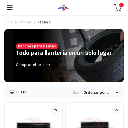
0
Inicio
Parches
Página 6
Parches para llantas
ecio
ecio
Todo para llantería en un solo lugar
nimo
ximo
Comprar Ahora
Filter
Sort: