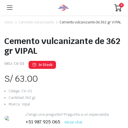
0
Inicio
Cemento vulcanizante
Cemento vulcanizante de 362 gr VIPAL
Cemento vulcanizante de 362
gr VIPAL
SKU:
CV-01
In Stock
S/
63.00
Código: CV-01
Cantidad:362 gr
Marca: Vipal
¿Tengo una pregunta? Pregunta a un especialista
+51 987 925 065
Iniciar chat