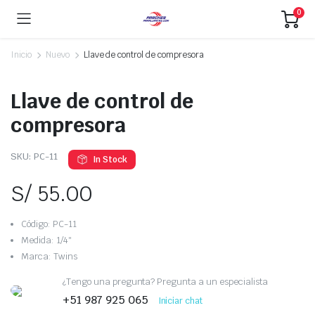
0
Inicio
Nuevo
Llave de control de compresora
Llave de control de
compresora
SKU:
PC-11
In Stock
S/
55.00
Código: PC-11
Medida: 1/4″
Marca: Twins
¿Tengo una pregunta? Pregunta a un especialista
+51 987 925 065
Iniciar chat